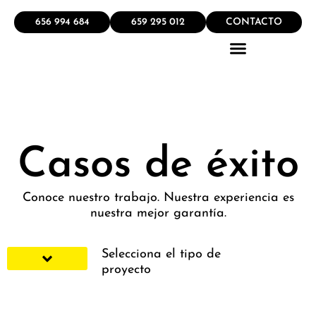
656 994 684
659 295 012
CONTACTO
QUÉ HACEMOS
Casos de éxito
Conoce nuestro trabajo. Nuestra experiencia es
nuestra mejor garantía.
Selecciona el tipo de
proyecto
FACHADAS Y EXTERIORES
ESPACIOS DE TRABAJO
ESPACIOS DE CIRCULACION
ESPACIOS DE RELACION
ESPACIOS DE REPRESENTACION
ESPACIOS PARA EL DESARROLLO
ESPACIOS INSTITUCIONALES
ESPACIOS LÚDICOS