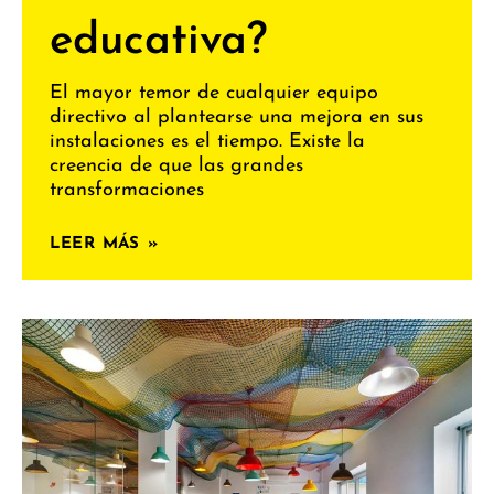
educativa?
El mayor temor de cualquier equipo
directivo al plantearse una mejora en sus
instalaciones es el tiempo. Existe la
creencia de que las grandes
transformaciones
LEER MÁS »