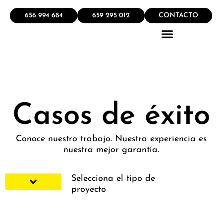
656 994 684
659 295 012
CONTACTO
QUÉ HACEMOS
Casos de éxito
Conoce nuestro trabajo. Nuestra experiencia es
nuestra mejor garantía.
Selecciona el tipo de
proyecto
FACHADAS Y EXTERIORES
ESPACIOS DE TRABAJO
ESPACIOS DE CIRCULACION
ESPACIOS DE RELACION
ESPACIOS DE REPRESENTACION
ESPACIOS PARA EL DESARROLLO
ESPACIOS INSTITUCIONALES
ESPACIOS LÚDICOS