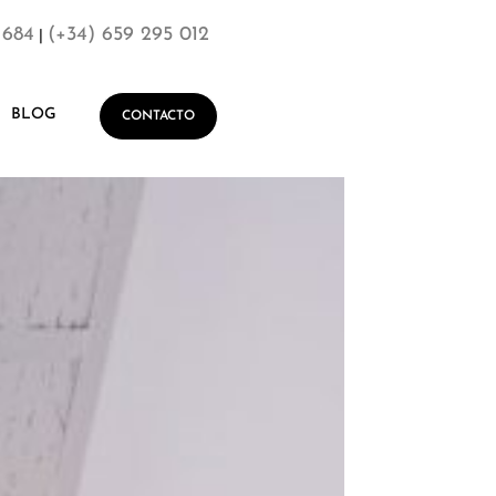
 684
(+34) 659 295 012
|
BLOG
CONTACTO