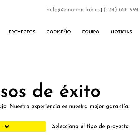
hola@emotion-lab.es
(+34) 656 994
|
PROYECTOS
CODISEÑO
EQUIPO
NOTICIAS
sos de éxito
jo. Nuestra experiencia es nuestra mejor garantía.
Selecciona el tipo de proyecto
RIORES
CULACION
ION
EPRESENTACION
DESARROLLO
TITUCIONALES