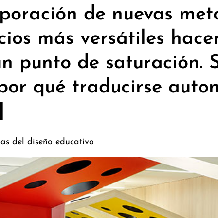
rporación de nuevas meto
cios más versátiles hac
un punto de saturación. 
 por qué traducirse aut
]
as del diseño educativo