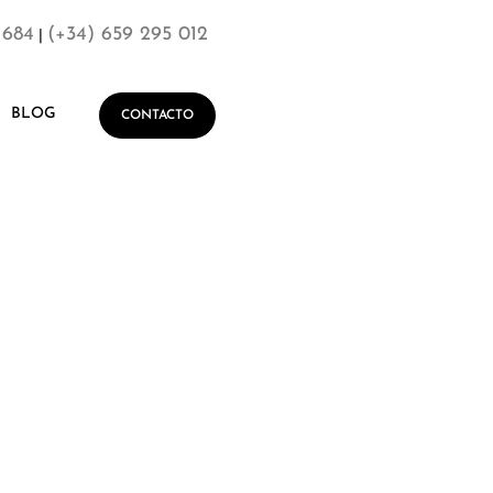
 684
(+34) 659 295 012
|
BLOG
CONTACTO