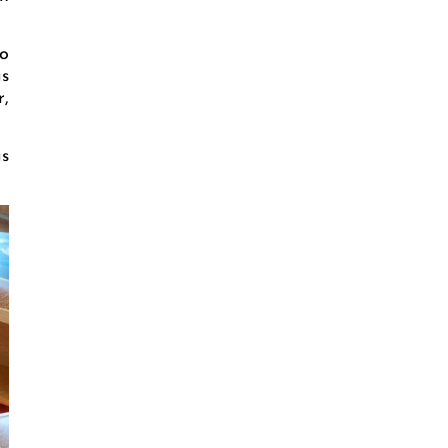
to
as
,
as