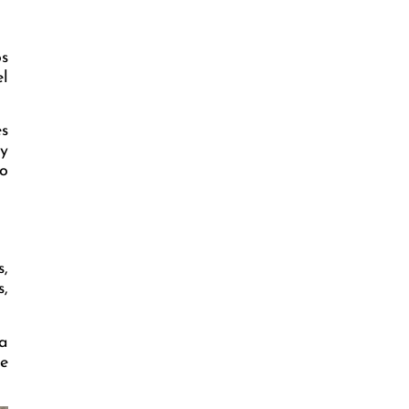
s
el
es
 y
lo
s,
,
ta
de