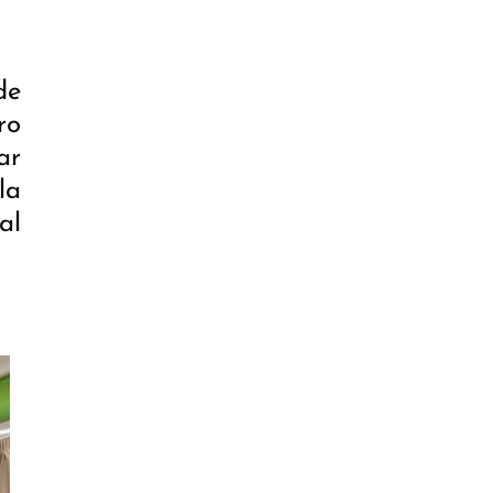
de
ro
ar
la
al