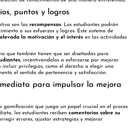
quisición de conocimientos de una manera entretenida.
os, puntos y logros
ativa son las
recompensas
. Los estudiantes podrán
imiento a sus esfuerzos y logros. Este sistema de
levada la motivación y el interés
en las actividades
ino que también tienen que ser diseñadas para
tudiantes
, incentivándolos a esforzarse por mejorar
ncluir privilegios, como el derecho a elegir una
enta el sentido de pertenencia y satisfacción.
nmediata para impulsar la mejora
la gamificación que juega un papel crucial en el proce
diata, los estudiantes reciben
comentarios sobre su
orregir errores, ajustar estrategias y mejorar