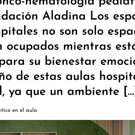
nco-hematología pediátr
ndación Aladina Los esp
pitales no son solo espa
n ocupados mientras est
 para su bienestar emocio
ño de estas aulas hospit
, ya que un ambiente […
tico en el aula