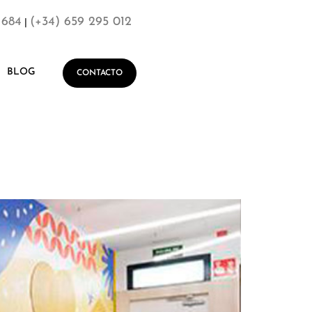
 684
(+34) 659 295 012
|
BLOG
CONTACTO