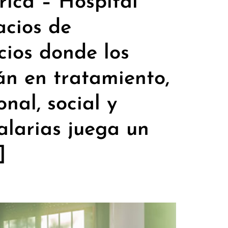
ica – Hospital
acios de
cios donde los
án en tratamiento,
nal, social y
alarias juega un
]